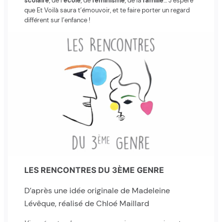
scolaire
, de l’
école
, de
féminisme
, de la
famille
… J’espère
que Et Voilà saura t’émouvoir, et te faire porter un regard
différent sur l’enfance !
LES RENCONTRES DU 3ÈME GENRE
D’après une idée originale de Madeleine
Lévêque, réalisé de Chloé Maillard